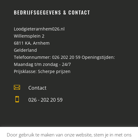
BEDRIJFSGEGEVENS & CONTACT
Loodgieterarnhem026.nl
Willemsplein 2
6811 KA
,
Arnhem
Gelderland
Telefoonnummer:
026 202 20 59
Openingstijden:
Maandag t/m zondag - 24/7
Prijsklasse:
Scherpe prijzen

Contact

026 - 202 20 59
Door gebruik te maken van onze website, stem je in met ons