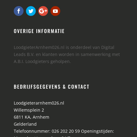
OVERIGE INFORMATIE
LoodgieterArnhem026.nl is onderdeel van Digital
Leads B.V. en klanten worden in samenwerking met
A.B.I. Loodgieters geholpen.
BEDRIJFSGEGEVENS & CONTACT
Loodgieterarnhem026.nl
Willemsplein 2
6811 KA
,
Arnhem
Gelderland
Telefoonnummer:
026 202 20 59
Openingstijden: